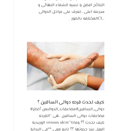
النتائج ‏افضل و نسبه الشفاء النهائى و
سرعته اعلى ..تعرف على مراحل الدوالى
المختلفه بالصور .‏‏ ‏C1‎‏...
كيف تحدث قرحه دوالى الساقين ؟
#دوالى_الساقين#مضاعفات_الدوالىمن أخطر
مضاعفات دوالى الساقين ..هى “القرحه
الوريدية venous ulcer”كيف تحدث ؟؟ وماذا
افعل عند حدوثها ؟؟ تابع معى **فى البداية