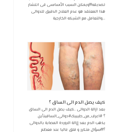
تصديقه!!!ويمكن السبب الأساسى فى انتشار
هذا المعتقد هو عدم العلاج الدقيق للدوالى
والتعامل مع الشبكه الخارجية...
كيف يصل الدم الى الساق ؟
بعد ازالة الدوالى ..كيف يصل الدم الى الساق
؟ #اعرف_من_طبيبك#دوالى_الساقينأين
يذهب الدم بعد إزالة الاوردة المصابة بالدوالى
؟!!!سؤال متكرر و قلق غالبا عند معظم