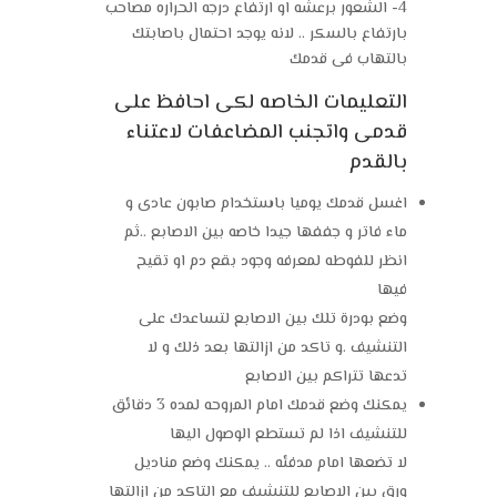
4- الشعور برعشه او ارتفاع درجه الحراره مصاحب
بارتفاع بالسكر .. لانه يوجد احتمال باصابتك
بالتهاب فى قدمك
التعليمات الخاصه لكى احافظ على
قدمى واتجنب المضاعفات لاعتناء
بالقدم
اغسل قدمك يوميا باستخدام صابون عادى و
ماء فاتر و جففها جيدا خاصه بين الاصابع ..ثم
انظر للفوطه لمعرفه وجود بقع دم او تقيح
فيها
وضع بودرة تلك بين الاصابع لتساعدك على
التنشيف .و تاكد من ازالتها بعد ذلك و لا
تدعها تتراكم بين الاصابع
يمكنك وضع قدمك امام المروحه لمده 3 دقائق
للتنشيف اذا لم تستطع الوصول اليها
لا تضعها امام مدفئه .. يمكنك وضع مناديل
ورق بين الاصابع للتنشيف مع التاكد من ازالتها