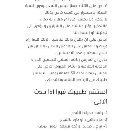
احرص على اقتناء جهاز قياس السكر .ودون نسبة
السكر باستمرار فى كتيب خاص بذلك .
لا تدخن ولا تجلس فى اى مكان به دخان .
فالتدخين يؤثر مباشره على الشرايين و يؤدى الى
تصلبها او انسدادها
احرص على ان يكون وزنك مناسبا . لانك كلما زاد
وزنك زاد الحمل على القدمين اللذان يعانيان من
تاكل العظم و عدم الاحساس .
حاول ان تمارس رياضه المشى لتحسين الدوره
الدموية الطرفية و التئام الجروح..احرص على
المشى ببطء لمده 30 دقيقه يوميا .. استشر
طبيبك فى الرياضه المناسبه لقدمك .
استشر طبيبك فورا اذا حدث
الاتى
1- بقعه حمراء بالقدم
2- جزء دافىء او بارد بالقدم
3- قرح .. صديد ..رائحه كريهه ..تورم ..نزيف