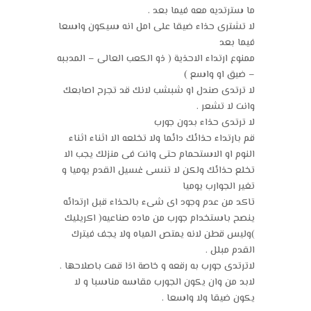
ما سترتديه معه فيما بعد .
لا تشترى حذاء ضيقا على امل انه سيكون واسعا
فيما بعد
ممنوع ارتداء الاحذية ( ذو الكعب العالى – المدببه
– ضيق او واسع )
لا ترتدى صندل او شبشب لانك قد تجرح اصابعك
وانت لا تشعر .
لا ترتدى حذاء بدون جورب
قم بارتداء حذائك دائما ولا تخلعه الا اثناء اثناء
النوم او الاستحمام حتى وانت فى منزلك يجب الا
تخلع حذائك ولكن لا تنسى غسيل القدم يوميا و
تغير الجوارب يوميا
تاكد من عدم وجود اى شىء بالحذاء قبل ارتدائه
ينصح باستخدام جورب من ماده صناعيه( اكريليك
)وليس قطن لانه يمتص المياه ولا يجف فيترك
القدم مبلل .
لاترتدى جورب به رقعه و خاصة اذا قمت باصلاحها .
لابد من وان يكون الجورب مقاسه مناسبا و لا
يكون ضيقا ولا واسعا .