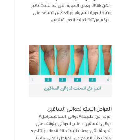
..لكن هناك بعض الادوية التى قد تحدث تاثير
مضاد لادوية السيوله وبالعكس تساعد على
تجلط الدم ..فيتامين “K”برغم من...
المراحل السته لدوالى الساقين
#اعرف_من_طبيبك‏‏#دوالى_الساقين‏مراحل
دوالى الساقين :-‏‏علاج الدوالى يتوقف على
المرحلة التى وصلت اليها حالة قدمك .بالتاكيد
كلما بدأنا العلاج فى المراحل الاولى كانت