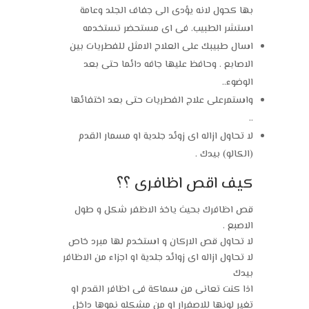
بها كحول لانه يؤدى الى جفاف الجلد وعامة
استشر الطبيب. فى اى مستحضر تستخدمه
اسال طبيبك على العلاج الامثل للفطريات بين
الاصابع . وحافظ عليها جافه دائما حتى بعد
الوضوء..
واستمرعلى علاج الفطريات حتى بعد اختفائها
..
لا تحاول ازاله اى زوئد جلدية او مسمار القدم
(الكالو) بيدك .
كيف اقص اظافرى ؟؟
قص اظافرك بحيث ياخذ الاظفر شكل و طول
الاصبع .
لا تحاول قص الاركان و استخدم لها مبرد خاص
لا تحاول ازاله اى زوائد جلدية او اجزاء من الاظافر
بيدك
اذا كنت تعانى من سماكة فى اظافر القدم او
تغير لونها للاصفرار او من مشكله نموها داخل