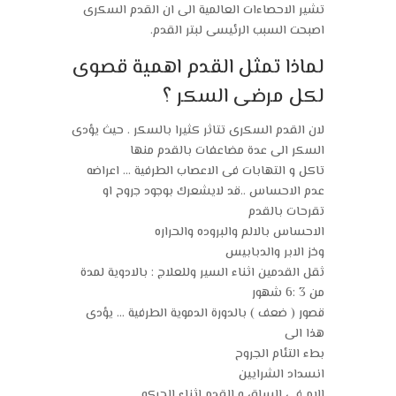
تشير الاحصاءات العالمية الى ان القدم السكرى
اصبحت السبب الرئيسى لبتر القدم.
لماذا تمثل القدم اهمية قصوى
لكل مرضى السكر ؟
لان القدم السكرى تتاثر كثيرا بالسكر . حيث يؤدى
السكر الى عدة مضاعفات بالقدم منها
تاكل و التهابات فى الاعصاب الطرفية … اعراضه
عدم الاحساس ..قد لايشعرك بوجود جروح او
تقرحات بالقدم
الاحساس بالالم والبروده والحراره
وخز الابر والدبابيس
ثقل القدمين اثناء السير وللعلاج : بالادوية لمدة
من 3 :6 شهور
قصور ( ضعف ) بالدورة الدموية الطرفية … يؤدى
هذا الى
بطء التئام الجروح
انسداد الشرايين
الام فى الساق و القدم اثناء الحركه