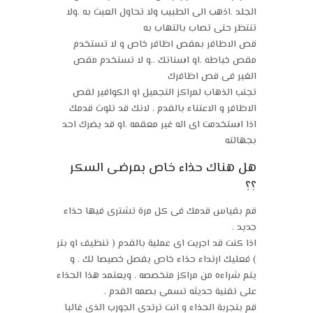
الجلد .اذهب الى الطبيب ولا تحاول العبث به .ولا
تنتظر حتى تصاب بالتهاب به
قص الاظافر بمقص اظافر خاص و لا تستخدم
مقص خياطه .او اسنانك ..و لا تستخدم مقص
الغير فى قص اظافرك
تجنب الذهاب لمراكز التجميل او الكوافير لقص
الاظافر و الاعتناء بالقدم . لانك قد تلوث قدمك
اذا استخدمت اى اله غير معقمه .او قد يضرك احد
بجهالته
هل هناك حذاء خاص بمرضى السكر
؟؟
قم بقياس قدمك فى كل مرة تشترى فيها حذاء
جديد .
اذا كنت قد اجريت اى عملية بالقدم ( تنظيف او بتر
) فعليك ارتداء حذاء خاص يفصل خصيصا لك . و
يتم شراءه من مراكز متخصصه . ويعتمد هذا الحذاء
على تقنية حديثه تسمى بصمه القدم .
قم بتجربة الحذاء و انت ترتدى الجورب الذى غالبا