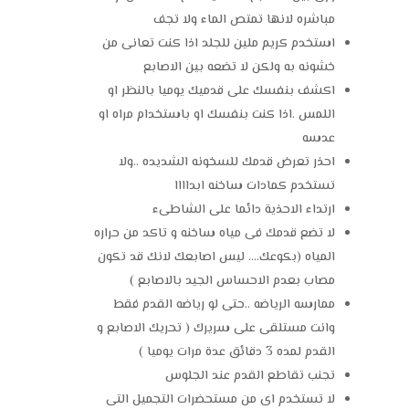
مباشره لانها تمتص الماء ولا تجف
استخدم كريم ملين للجلد اذا كنت تعانى من
خشونه به ولكن لا تضعه بين الاصابع
اكشف بنفسك على قدميك يوميا بالنظر او
اللمس .اذا كنت بنفسك او باستخدام مراه او
عدسه
احذر تعرض قدمك للسخونه الشديده ..ولا
تستخدم كمادات ساخنه ابداااا
ارتداء الاحذية دائما على الشاطىء
لا تضع قدمك فى مياه ساخنه و تاكد من حراره
المياه (بكوعك…. ليس اصابعك لانك قد تكون
مصاب بعدم الاحساس الجيد بالاصابع )
ممارسه الرياضه ..حتى لو رياضه القدم فقط
وانت مستلقى على سريرك ( تحريك الاصابع و
القدم لمده 3 دقائق عدة مرات يوميا )
تجنب تقاطع القدم عند الجلوس
لا تستخدم اى من مستحضرات التجميل التى