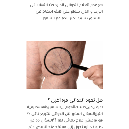
مع عدم العلاج للدوالى قد يحدث التهاب فى
الوريد و الذى يظهر على هيئه انتفاخ فى
الساق بسبب تخثر الدم مع الشعور...
هل تعود الدوالى مره أخرى ؟
#اعرف_من_طبيبك#دوالى_الساقين#قسطره_
الليزرالسؤال المكرر هل الدوالى هترجع تانى ؟؟
هو مافيش علاج نهائي لها ؟؟السؤال ده من
كثره تكراره تحول إلى معتقد عند البعض وتم