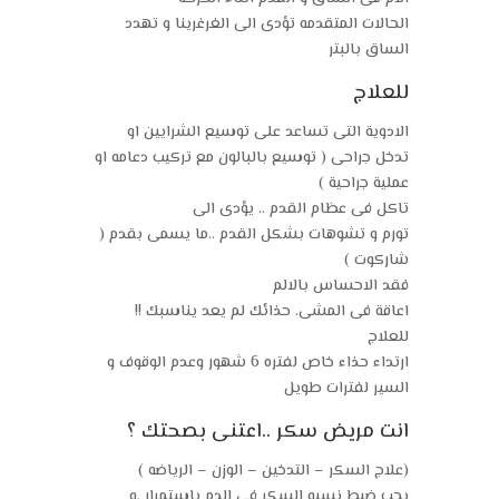
الحالات المتقدمه تؤدى الى الغرغرينا و تهدد
الساق بالبتر
للعلاج
الادوية التى تساعد على توسيع الشرايين او
تدخل جراحى ( توسيع بالبالون مع تركيب دعامه او
عملية جراحية )
تاكل فى عظام القدم .. يؤدى الى
تورم و تشوهات بشكل القدم ..ما يسمى بقدم (
شاركوت )
فقد الاحساس بالالم
اعاقة فى المشى. حذائك لم يعد يناسبك !!
للعلاج
ارتداء حذاء خاص لفتره 6 شهور وعدم الوقوف و
السير لفترات طويل
انت مريض سكر ..اعتنى بصحتك ؟
(علاج السكر – التدخين – الوزن – الرياضه )
يجب ضبط نسبه السكر فى الدم باستمرار .و